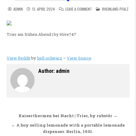
ON TRIER AM FRÜHEN ABEND |
POSTED IN
ADMIN
13. APRIL 2024
LEAVE A COMMENT
RHEINLAND-PFALZ
Trier am frühen Abend | by Hive747
View Reddit
by
hell-schwarz
–
View Source
Author:
admin
Beitragsnavigation
Kaiserthermen bei Nacht | Trier, by rubst4r →
← A boy selling lemonade with a portable lemonade
dispenser. Berlin, 1931.