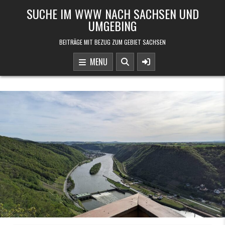
Skip to content
SUCHE IM WWW NACH SACHSEN UND
UMGEBING
BEITRÄGE MIT BEZUG ZUM GEBIET SACHSEN
MENU