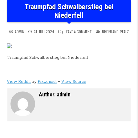
Traumpfad Schwalberstieg bei
Niederfell
ON TRAUMPFAD SCHWALBERSTI
POSTED IN
ADMIN
31. JULI 2024
LEAVE A COMMENT
RHEINLAND-PFALZ
Traumpfad Schwalberstieg bei Niederfell
View Reddit
by
Fizzonaut
–
View Source
Author:
admin