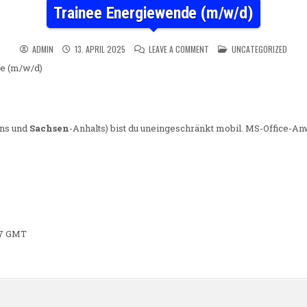
Trainee Energiewende (m/w/d)
ON TRAINEE ENERGIEWENDE (
POSTED IN
ADMIN
13. APRIL 2025
LEAVE A COMMENT
UNCATEGORIZED
e (m/w/d)
ens und
Sachsen
-Anhalts) bist du uneingeschränkt mobil. MS-Office-
:07 GMT
n