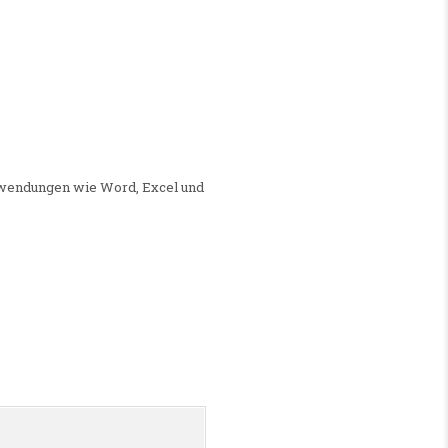
M/W/D)
Anwendungen wie Word, Excel und