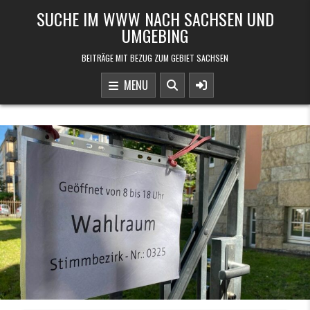
Skip to content
SUCHE IM WWW NACH SACHSEN UND
UMGEBING
BEITRÄGE MIT BEZUG ZUM GEBIET SACHSEN
MENU