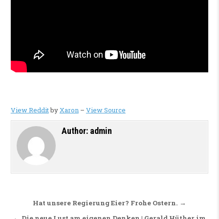
View Reddit
by
Xaron
–
View Source
Author:
admin
Beitragsnavigation
Hat unsere Regierung Eier? Frohe Ostern. →
← Die neue Lust am eigenen Denken | Gerald Hüther im