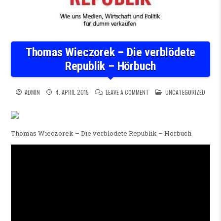
Thomas Wieczorek – Die verblödete
Republik – Hörbuch
ON THOMAS WIECZOREK – DIE
POSTED IN
ADMIN
4. APRIL 2015
LEAVE A COMMENT
UNCATEGORIZED
Thomas Wieczorek – Die verblödete Republik – Hörbuch