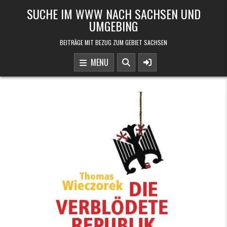
Skip to content
SUCHE IM WWW NACH SACHSEN UND
UMGEBING
BEITRÄGE MIT BEZUG ZUM GEBIET SACHSEN
MENU