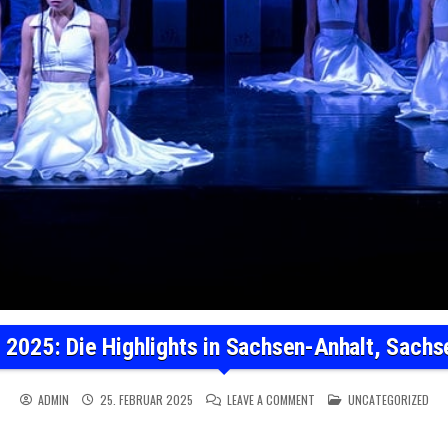
 2025: Die Highlights in Sachsen-Anhalt, Sachs
ON THEATER IM MÄRZ 2025
POSTED IN
ADMIN
25. FEBRUAR 2025
LEAVE A COMMENT
UNCATEGORIZED