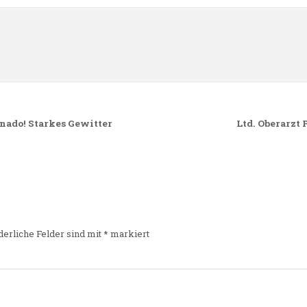
n
ado! Starkes Gewitter
Ltd. Oberarzt
derliche Felder sind mit
*
markiert