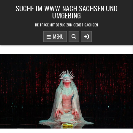
Skip to content
SUCHE IM WWW NACH SACHSEN UND
UMGEBING
BEITRÄGE MIT BEZUG ZUM GEBIET SACHSEN
MENU