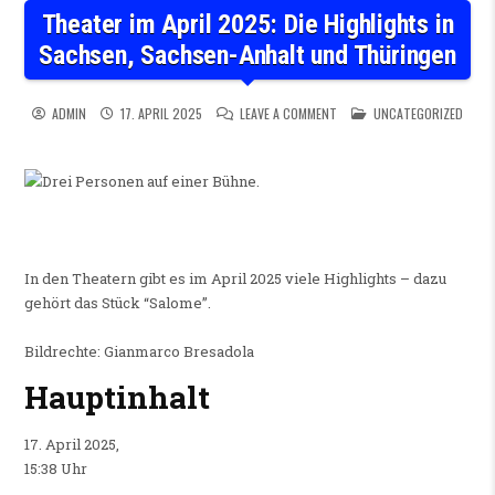
Theater im April 2025: Die Highlights in
Sachsen, Sachsen-Anhalt und Thüringen
ON THEATER IM APRIL 2025:
POSTED IN
ADMIN
17. APRIL 2025
LEAVE A COMMENT
UNCATEGORIZED
In den Theatern gibt es im April 2025 viele Highlights – dazu
gehört das Stück “Salome”.
Bildrechte: Gianmarco Bresadola
Hauptinhalt
17. April 2025,
15:38 Uhr