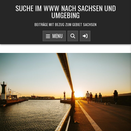
Skip to content
SUCHE IM WWW NACH SACHSEN UND
UMGEBING
BEITRÄGE MIT BEZUG ZUM GEBIET SACHSEN
MENU