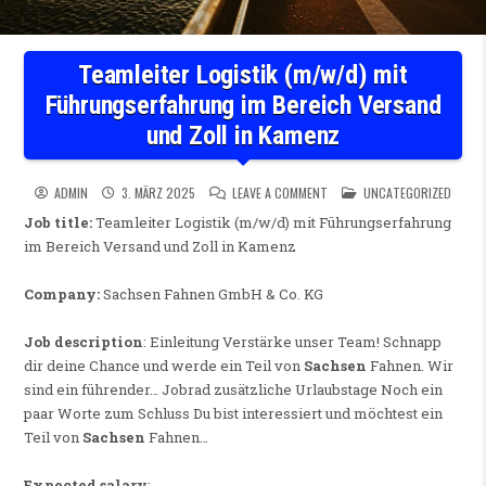
Teamleiter Logistik (m/w/d) mit
Führungserfahrung im Bereich Versand
und Zoll in Kamenz
ON TEAMLEITER LOGISTIK (M
POSTED IN
ADMIN
3. MÄRZ 2025
LEAVE A COMMENT
UNCATEGORIZED
Job title:
Teamleiter Logistik (m/w/d) mit Führungserfahrung
im Bereich Versand und Zoll in Kamenz
Company:
Sachsen Fahnen GmbH & Co. KG
Job description
: Einleitung Verstärke unser Team! Schnapp
dir deine Chance und werde ein Teil von
Sachsen
Fahnen. Wir
sind ein führender… Jobrad zusätzliche Urlaubstage Noch ein
paar Worte zum Schluss Du bist interessiert und möchtest ein
Teil von
Sachsen
Fahnen…
Expected salary
: