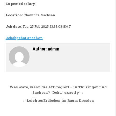
Expected salary
:
Location
: Chemnitz, Sachsen
Job date
: Tue, 25 Feb 2025 23:33:03 GMT
Jobabgebot ansehen
Author:
admin
Beitragsnavigation
Was wäre, wenn die AfD regiert – in Thüringen und
Sachsen? | Doku | exactly →
← Leichtes Erdbeben im Raum Dresden