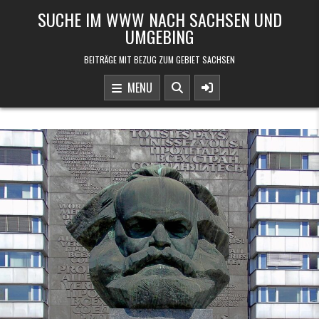
Skip to content
SUCHE IM WWW NACH SACHSEN UND
UMGEBING
BEITRÄGE MIT BEZUG ZUM GEBIET SACHSEN
MENU