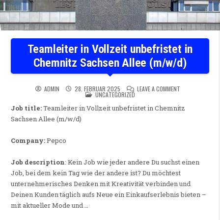
Teamleiter in Vollzeit unbefristet in
Chemnitz Sachsen Allee (m/w/d)
ON TEAMLEITER 
ADMIN
28. FEBRUAR 2025
LEAVE A COMMENT
POSTED IN
UNCATEGORIZED
Job title:
Teamleiter in Vollzeit unbefristet in Chemnitz
Sachsen Allee (m/w/d)
Company:
Pepco
Job description
: Kein Job wie jeder andere Du suchst einen
Job, bei dem kein Tag wie der andere ist? Du möchtest
unternehmerisches Denken mit Kreativität verbinden und
Deinen Kunden täglich aufs Neue ein Einkaufserlebnis bieten –
mit aktueller Mode und …