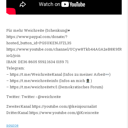
Für mehr Weichreite (Schenkung)♥️
https://www.paypal.com/donate/?
hosted_button_id=PGSUKENJFZL3S
https://www.youtube.com/channel/UCyw8Tkb44AGA2eB8K9fR
ioQ/join
IBAN: DE36 8605 5592 1634 0159 71
Telegram:
– https://t.me/WeichreiteKanal (Infos zu meiner Arbeit
)
– https://t.me/weichreiteinfo (Infos an mich
)
– https://t.me/weichreitetv/1 (Demokratisches Forum)
Twitter: Twitter › @weichreite
ZweiterKanal https://youtube.com/@keinjournalist
DritterKanal https://www.youtube.com/@Kreisreite
source