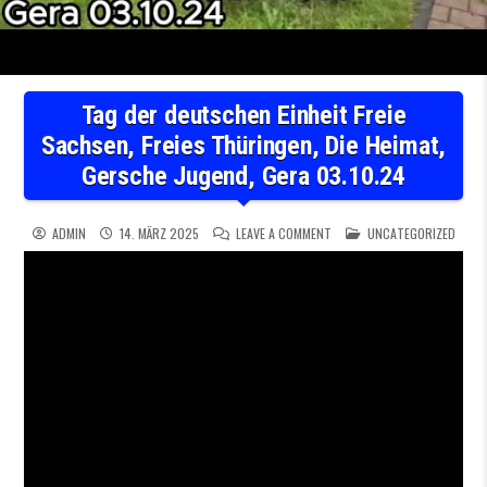
Tag der deutschen Einheit Freie
Sachsen, Freies Thüringen, Die Heimat,
Gersche Jugend, Gera 03.10.24
ON TAG DER DEUTSCHEN EINHE
POSTED IN
ADMIN
14. MÄRZ 2025
LEAVE A COMMENT
UNCATEGORIZED