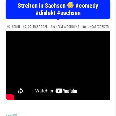
Streiten in Sachsen
#comedy
#dialekt #sachsen
ON STREITEN IN SACHSEN
POSTED IN
#
ADMIN
22. MÄRZ 2025
LEAVE A COMMENT
UNCATEGORIZED
source