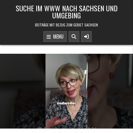
Skip to content
SUCHE IM WWW NACH SACHSEN UND
UMGEBING
BEITRÄGE MIT BEZUG ZUM GEBIET SACHSEN
MENU