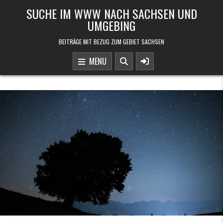
Skip to content
SUCHE IM WWW NACH SACHSEN UND
UMGEBING
BEITRÄGE MIT BEZUG ZUM GEBIET SACHSEN
MENU