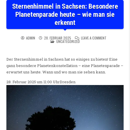
Sternenhimmel in Sachsen: Besondere
Planetenparade heute – wie man sie
erkennt
ON STERNENHIMM
ADMIN
28. FEBRUAR 2025
LEAVE A COMMENT
POSTED IN
UNCATEGORIZED
Der Sternenhimmel in Sachsen hat so einiges zu bieten! Eine
ganz besondere Planetenkonstellation – eine Planetenparade –
erwartet uns heute. Wann und wo man sie sehen kann.
28. Februar 2025 um 11:00 Uhr
Dresden