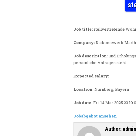
st
Job title:
stellvertretende Woh
Company:
Diakoniewerk Marth
Job description
: und Erholung
persönliche Anfragen steht…
Expected salary
:
Location
: Nürnberg, Bayern
Job date
: Fri, 14 Mar 2025 23:1
Jobabgebot ansehen
Author:
admi