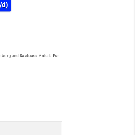
/d)
BEREICHSLEITUNG / WBL (M/W/D)
emberg und
Sachsen
-Anhalt. Für