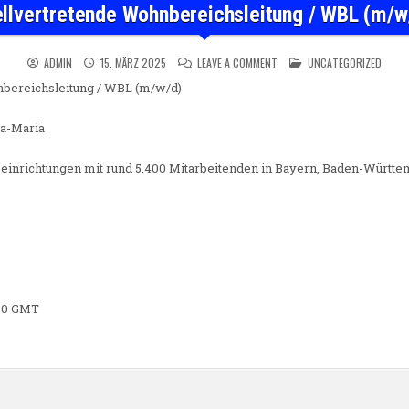
ellvertretende Wohnbereichsleitung / WBL (m/w
ON STELLVERTRETENDE WOHN
POSTED IN
ADMIN
15. MÄRZ 2025
LEAVE A COMMENT
UNCATEGORIZED
nbereichsleitung / WBL (m/w/d)
a-Maria
seinrichtungen mit rund 5.400 Mitarbeitenden in Bayern, Baden-Württ
0:00 GMT
n