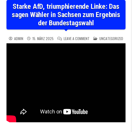
Starke AfD, triumphierende Linke: Das
sagen Wähler in Sachsen zum Ergebnis
der Bundestagswahl
ON STARKE AFD, TRIUMPHIER
POSTED IN
ADMIN
15. MÄRZ 2025
LEAVE A COMMENT
UNCATEGORIZED