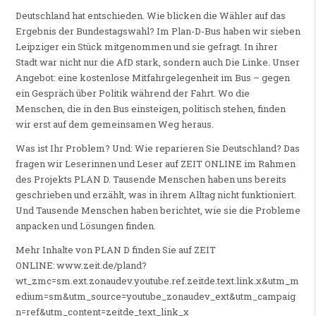
Deutschland hat entschieden. Wie blicken die Wähler auf das
Ergebnis der Bundestagswahl? Im Plan-D-Bus haben wir sieben
Leipziger ein Stück mitgenommen und sie gefragt. In ihrer
Stadt war nicht nur die AfD stark, sondern auch Die Linke. Unser
Angebot: eine kostenlose Mitfahrgelegenheit im Bus – gegen
ein Gespräch über Politik während der Fahrt. Wo die
Menschen, die in den Bus einsteigen, politisch stehen, finden
wir erst auf dem gemeinsamen Weg heraus.
Was ist Ihr Problem? Und: Wie reparieren Sie Deutschland? Das
fragen wir Leserinnen und Leser auf ZEIT ONLINE im Rahmen
des Projekts PLAN D. Tausende Menschen haben uns bereits
geschrieben und erzählt, was in ihrem Alltag nicht funktioniert.
Und Tausende Menschen haben berichtet, wie sie die Probleme
anpacken und Lösungen finden.
Mehr Inhalte von PLAN D finden Sie auf ZEIT
ONLINE: www.zeit.de/pland?
wt_zmc=sm.ext.zonaudev.youtube.ref.zeitde.text.link.x&utm_m
edium=sm&utm_source=youtube_zonaudev_ext&utm_campaig
n=ref&utm_content=zeitde_text_link_x