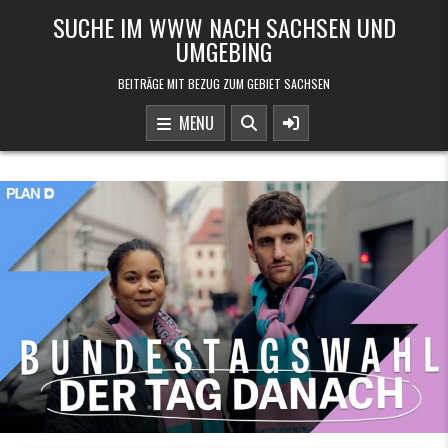
Skip to content
SUCHE IM WWW NACH SACHSEN UND
UMGEBING
BEITRÄGE MIT BEZUG ZUM GEBIET SACHSEN
MENU