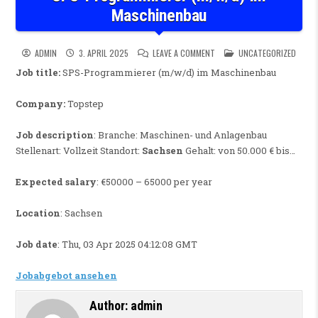
Maschinenbau
ON SPS-PROGRAMMIERER (M/
POSTED IN
ADMIN
3. APRIL 2025
LEAVE A COMMENT
UNCATEGORIZED
Job title:
SPS-Programmierer (m/w/d) im Maschinenbau
Company:
Topstep
Job description
: Branche: Maschinen- und Anlagenbau
Stellenart: Vollzeit Standort:
Sachsen
Gehalt: von 50.000 € bis…
Expected salary
: €50000 – 65000 per year
Location
: Sachsen
Job date
: Thu, 03 Apr 2025 04:12:08 GMT
Jobabgebot ansehen
Author:
admin