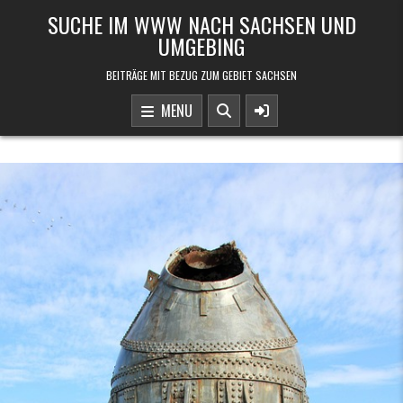
Skip to content
SUCHE IM WWW NACH SACHSEN UND
UMGEBING
BEITRÄGE MIT BEZUG ZUM GEBIET SACHSEN
MENU