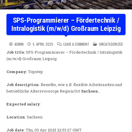
SPS-Programmierer – Fördertechnik /
Intralogistik (m/w/d) Großraum Leipzig
ON SPS-PROGRAMMIERER – FÖ
POSTED IN
ADMIN
5. APRIL 2025
LEAVE A COMMENT
UNCATEGORIZED
Job title:
SPS-Programmierer – Fördertechnik / Intralogistik
(m/w/d) Großraum Leipzig
Company:
Topstep
Job description
: Benefits, wie z.B. flexible Arbeitszeiten und
betriebliche Altersvorsorge Region/Ort
Sachsen
…
Expected salary
:
Location
: Sachsen
Job date
: Thu, 03 Apr 2025 22:53:27 GMT