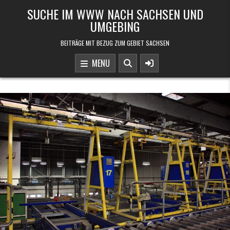
Skip to content
SUCHE IM WWW NACH SACHSEN UND
UMGEBING
BEITRÄGE MIT BEZUG ZUM GEBIET SACHSEN
MENU