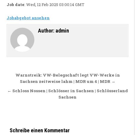
Job date
: Wed, 12 Feb 2025 03:00:14 GMT
Jobabgebot ansehen
Author:
admin
Beitragsnavigation
Warnstreik: VW-Belegschaft legt VW-Werke in
Sachsen zeitweise lahm | MDR um 4 | MDR →
← Schloss Nossen | Schlösser in Sachsen | Schlösserland
Sachsen
Schreibe einen Kommentar