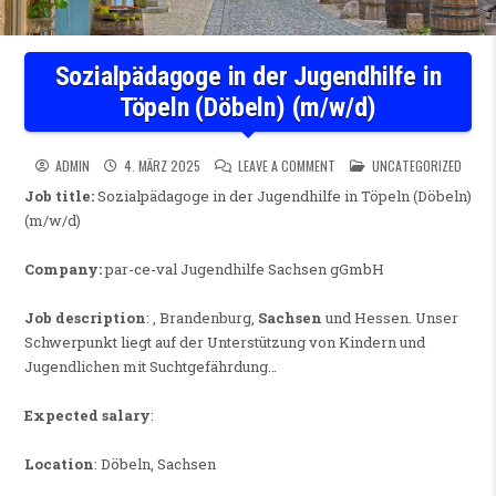
Sozialpädagoge in der Jugendhilfe in
Töpeln (Döbeln) (m/w/d)
ON SOZIALPÄDAGOGE IN DER J
POSTED IN
ADMIN
4. MÄRZ 2025
LEAVE A COMMENT
UNCATEGORIZED
Job title:
Sozialpädagoge in der Jugendhilfe in Töpeln (Döbeln)
(m/w/d)
Company:
par-ce-val Jugendhilfe Sachsen gGmbH
Job description
: , Brandenburg,
Sachsen
und Hessen. Unser
Schwerpunkt liegt auf der Unterstützung von Kindern und
Jugendlichen mit Suchtgefährdung…
Expected salary
:
Location
: Döbeln, Sachsen