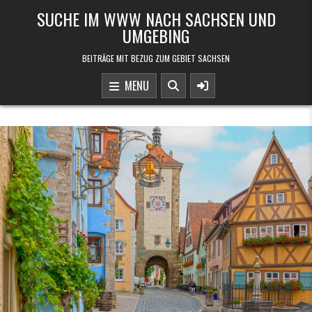
Skip to content
SUCHE IM WWW NACH SACHSEN UND
UMGEBING
BEITRÄGE MIT BEZUG ZUM GEBIET SACHSEN
MENU