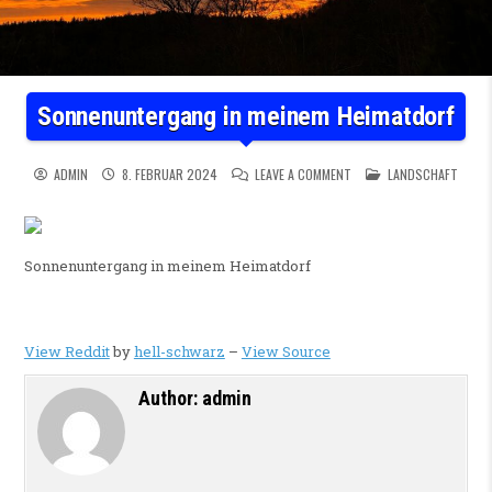
Sonnenuntergang in meinem Heimatdorf
ON SONNENUNTERGANG IN
POSTED IN
ADMIN
8. FEBRUAR 2024
LEAVE A COMMENT
LANDSCHAFT
Sonnenuntergang in meinem Heimatdorf
View Reddit
by
hell-schwarz
–
View Source
Author:
admin