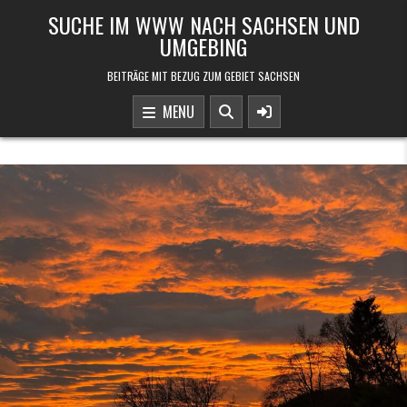
Skip to content
SUCHE IM WWW NACH SACHSEN UND
UMGEBING
BEITRÄGE MIT BEZUG ZUM GEBIET SACHSEN
MENU