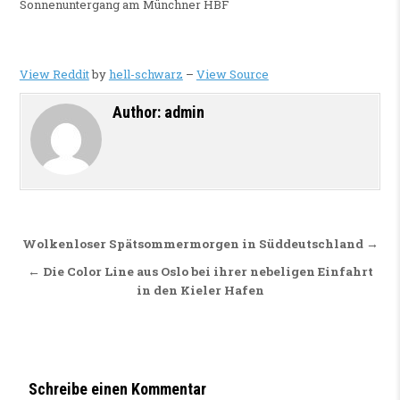
Sonnenuntergang am Münchner HBF
View Reddit
by
hell-schwarz
–
View Source
Author:
admin
Beitragsnavigation
Wolkenloser Spätsommermorgen in Süddeutschland →
← Die Color Line aus Oslo bei ihrer nebeligen Einfahrt
in den Kieler Hafen
Schreibe einen Kommentar