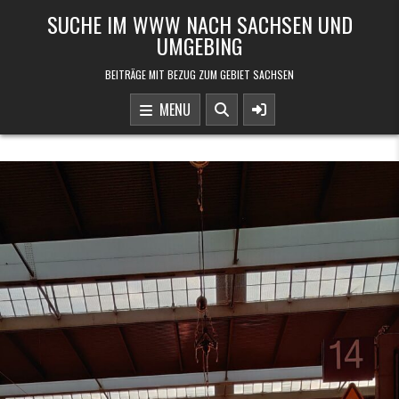
Skip to content
SUCHE IM WWW NACH SACHSEN UND
UMGEBING
BEITRÄGE MIT BEZUG ZUM GEBIET SACHSEN
MENU