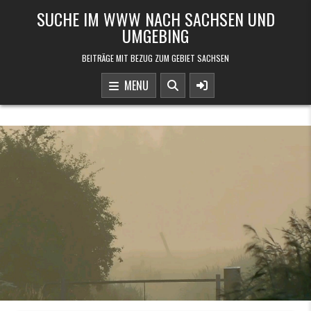
Skip to content
SUCHE IM WWW NACH SACHSEN UND
UMGEBING
BEITRÄGE MIT BEZUG ZUM GEBIET SACHSEN
MENU