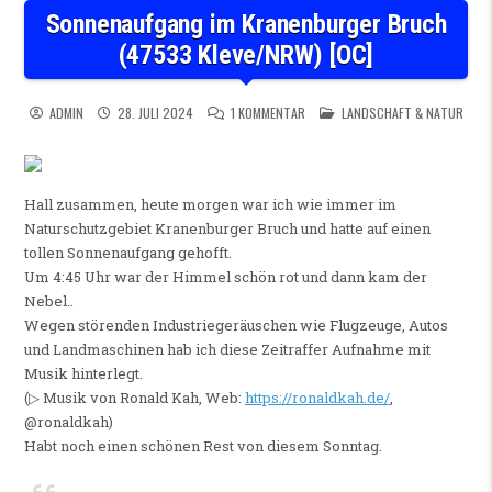
Sonnenaufgang im Kranenburger Bruch
(47533 Kleve/NRW) [OC]
ZU SONNENAUFGANG IM KRANENBUR
POSTED IN
ADMIN
28. JULI 2024
1 KOMMENTAR
LANDSCHAFT & NATUR
Hall zusammen, heute morgen war ich wie immer im
Naturschutzgebiet Kranenburger Bruch und hatte auf einen
tollen Sonnenaufgang gehofft.
Um 4:45 Uhr war der Himmel schön rot und dann kam der
Nebel..
Wegen störenden Industriegeräuschen wie Flugzeuge, Autos
und Landmaschinen hab ich diese Zeitraffer Aufnahme mit
Musik hinterlegt.
(▷ Musik von Ronald Kah, Web:
https://ronaldkah.de/
,
@ronaldkah)
Habt noch einen schönen Rest von diesem Sonntag.