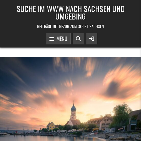
Skip to content
SUCHE IM WWW NACH SACHSEN UND
UMGEBING
BEITRÄGE MIT BEZUG ZUM GEBIET SACHSEN
MENU