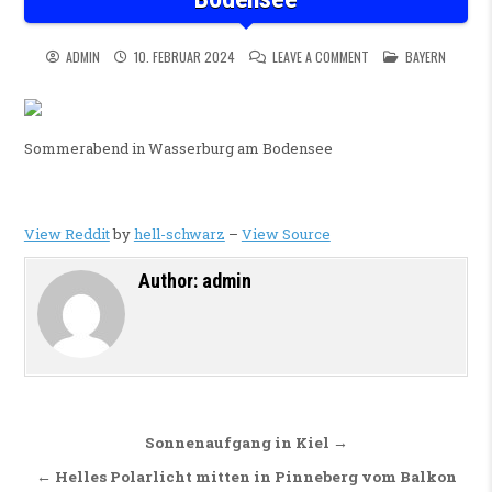
ON SOMMERABEND IN 
POSTED IN
ADMIN
10. FEBRUAR 2024
LEAVE A COMMENT
BAYERN
Sommerabend in Wasserburg am Bodensee
View Reddit
by
hell-schwarz
–
View Source
Author:
admin
Beitragsnavigation
Sonnenaufgang in Kiel →
← Helles Polarlicht mitten in Pinneberg vom Balkon