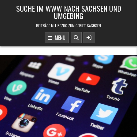
Skip to content
SUCHE IM WWW NACH SACHSEN UND
UMGEBING
BEITRÄGE MIT BEZUG ZUM GEBIET SACHSEN
MENU