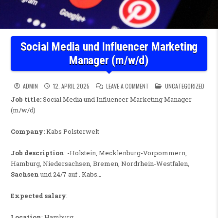
Social Media und Influencer Marketing
Manager (m/w/d)
ON SOCIAL MEDIA UND INFLU
POSTED IN
ADMIN
12. APRIL 2025
LEAVE A COMMENT
UNCATEGORIZED
Job title:
Social Media und Influencer Marketing Manager
(m/w/d)
Company:
Kabs Polsterwelt
Job description
: -Holstein, Mecklenburg-Vorpommern,
Hamburg, Niedersachsen, Bremen, Nordrhein-Westfalen,
Sachsen
und 24/7 auf . Kabs…
Expected salary
:
Location
: Hamburg