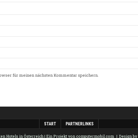
owser für meinen nächsten Kommentar speichern.
START
PARTNERLINKS
en Hotels in Österreich
| Ein Projekt von
computermobil.com
Design b