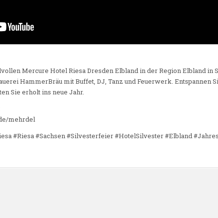
ilvollen Mercure Hotel Riesa Dresden Elbland in der Region Elbland in S
brauerei HammerBräu mit Buffet, DJ, Tanz und Feuerwerk. Entspannen S
ten Sie erholt ins neue Jahr.
:
e.de/mehrdel
esa #Riesa #Sachsen #Silvesterfeier #HotelSilvester #Elbland #Jahr
n