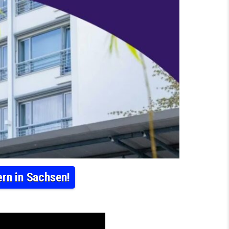
ern in Sachsen!
RE HOTEL RIESA DRESDEN ELBLAND – FEIERN IN SACHSEN!