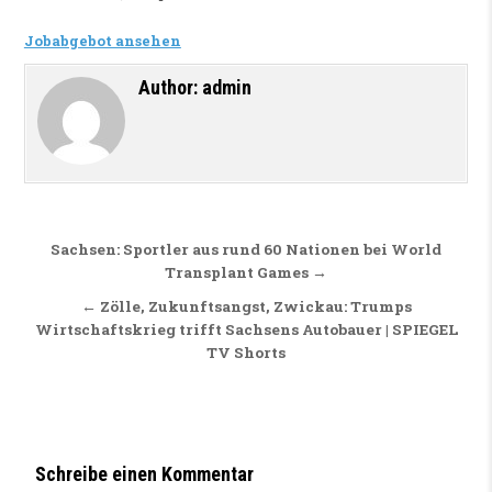
Jobabgebot ansehen
Author:
admin
Beitragsnavigation
Sachsen: Sportler aus rund 60 Nationen bei World
Transplant Games →
← Zölle, Zukunftsangst, Zwickau: Trumps
Wirtschaftskrieg trifft Sachsens Autobauer | SPIEGEL
TV Shorts
Schreibe einen Kommentar