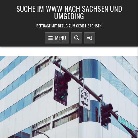
Skip to content
SUCHE IM WWW NACH SACHSEN UND
UMGEBING
BEITRÄGE MIT BEZUG ZUM GEBIET SACHSEN
MENU