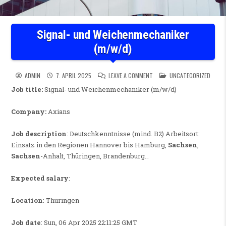
Signal- und Weichenmechaniker
(m/w/d)
ON SIGNAL- UND WEICHENMEC
POSTED IN
ADMIN
7. APRIL 2025
LEAVE A COMMENT
UNCATEGORIZED
Job title:
Signal- und Weichenmechaniker (m/w/d)
Company:
Axians
Job description
: Deutschkenntnisse (mind. B2) Arbeitsort:
Einsatz in den Regionen Hannover bis Hamburg,
Sachsen
,
Sachsen
-Anhalt, Thüringen, Brandenburg…
Expected salary
:
Location
: Thüringen
Job date
: Sun, 06 Apr 2025 22:11:25 GMT