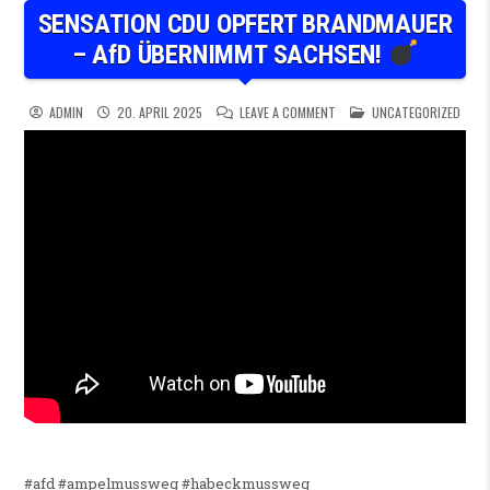
SENSATION CDU OPFERT BRANDMAUER
– AfD ÜBERNIMMT SACHSEN!
ON SENSATION CDU OPFERT
POSTED IN
ADMIN
20. APRIL 2025
LEAVE A COMMENT
UNCATEGORIZED
#afd #ampelmussweg #habeckmussweg