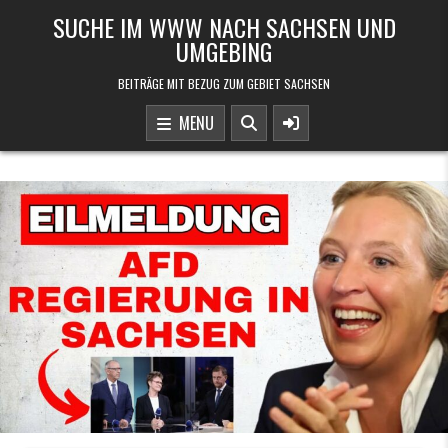
Skip to content
SUCHE IM WWW NACH SACHSEN UND
UMGEBING
BEITRÄGE MIT BEZUG ZUM GEBIET SACHSEN
MENU