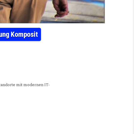
lung Komposit
R (M/W/D) FÜR DIE ANWENDUNGSENTWICKLUNG KOMPOSIT
tandorte mit modernen IT-