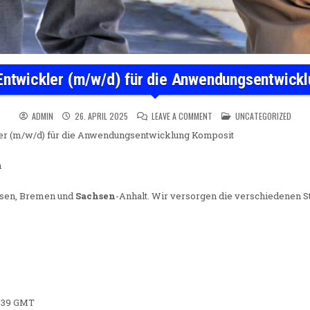
Entwickler (m/w/d) für die Anwendungsentwick
ON SENIOR JAVA-ENTWICKLE
POSTED IN
ADMIN
26. APRIL 2025
LEAVE A COMMENT
UNCATEGORIZED
er (m/w/d) für die Anwendungsentwicklung Komposit
n
hsen, Bremen und
Sachsen
-Anhalt. Wir versorgen die verschiedenen S
8:39 GMT