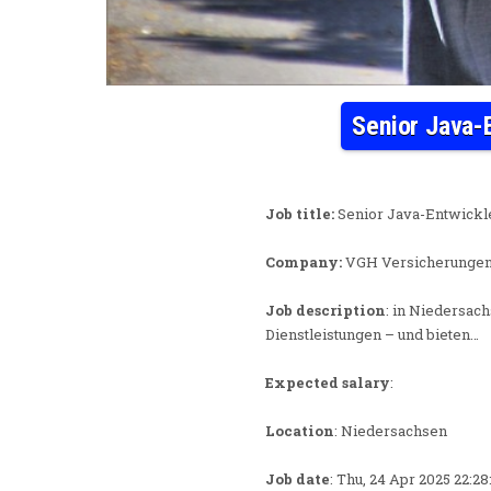
Senior Java-
Job title:
Senior Java-Entwickl
Company:
VGH Versicherunge
Job description
: in Niedersac
Dienstleistungen – und bieten…
Expected salary
:
Location
: Niedersachsen
Job date
: Thu, 24 Apr 2025 22:2