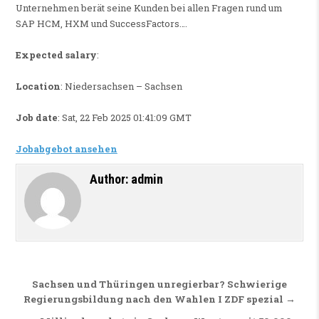
Unternehmen berät seine Kunden bei allen Fragen rund um
SAP HCM, HXM und SuccessFactors….
Expected salary
:
Location
: Niedersachsen – Sachsen
Job date
: Sat, 22 Feb 2025 01:41:09 GMT
Jobabgebot ansehen
Author:
admin
Beitragsnavigation
Sachsen und Thüringen unregierbar? Schwierige
Regierungsbildung nach den Wahlen I ZDF spezial →