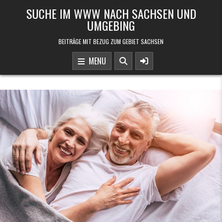
Skip to content
SUCHE IM WWW NACH SACHSEN UND
UMGEBING
BEITRÄGE MIT BEZUG ZUM GEBIET SACHSEN
MENU