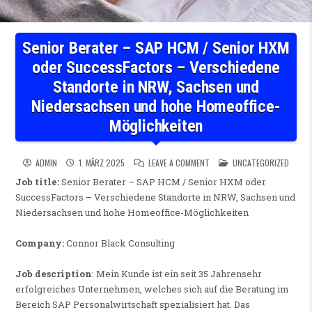
Senior Berater – SAP HCM / Senior HXM
oder SuccessFactors – Verschiedene
Standorte in NRW, Sachsen und
Niedersachsen und hohe Homeoffice-
Möglichkeiten
ON SENIOR BERATER – SAP H
POSTED IN
ADMIN
1. MÄRZ 2025
LEAVE A COMMENT
UNCATEGORIZED
Job title:
Senior Berater – SAP HCM / Senior HXM oder
SuccessFactors – Verschiedene Standorte in NRW, Sachsen und
Niedersachsen und hohe Homeoffice-Möglichkeiten
Company:
Connor Black Consulting
Job description
: Mein Kunde ist ein seit 35 Jahrensehr
erfolgreiches Unternehmen, welches sich auf die Beratung im
Bereich SAP Personalwirtschaft spezialisiert hat. Das