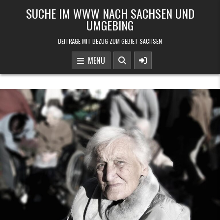
Skip to content
SUCHE IM WWW NACH SACHSEN UND
UMGEBING
BEITRÄGE MIT BEZUG ZUM GEBIET SACHSEN
MENU