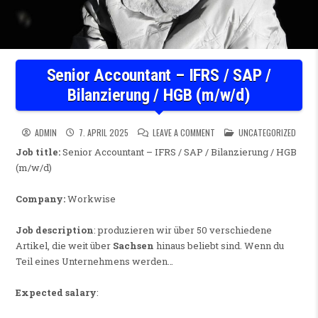
Senior Accountant – IFRS / SAP /
Bilanzierung / HGB (m/w/d)
ON SENIOR ACCOUNTANT – IFR
POSTED IN
ADMIN
7. APRIL 2025
LEAVE A COMMENT
UNCATEGORIZED
Job title:
Senior Accountant – IFRS / SAP / Bilanzierung / HGB
(m/w/d)
Company:
Workwise
Job description
: produzieren wir über 50 verschiedene
Artikel, die weit über
Sachsen
hinaus beliebt sind. Wenn du
Teil eines Unternehmens werden…
Expected salary
: