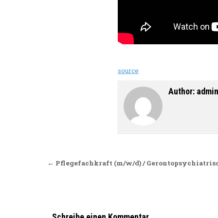
source
Author:
admi
Beitragsnavigation
← Pflegefachkraft (m/w/d) / Gerontopsychiatris
Schreibe einen Kommentar