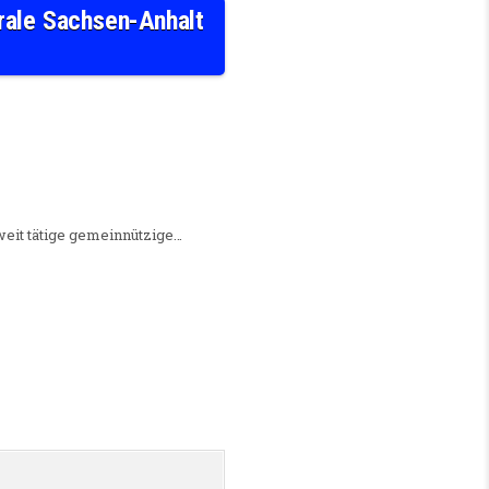
trale Sachsen-Anhalt
W/D) IN HALLE (SAALE) BEI DER VERBRAUCHERZENTRALE SACHSEN-ANHALT E.V
esweit tätige gemeinnützige…