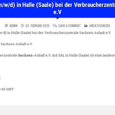
/w/d) in Halle (Saale) bei der Verbraucherzen
e.V
ON SCHULDNERBERATER (M/
POSTED IN
ADMIN
22. FEBRUAR 2025
LEAVE A COMMENT
UNCATEGORIZED
/d) in Halle (Saale) bei der Verbraucherzentrale Sachsen-Anhalt e.V
Sachsen-Anhalt e.V.
herzentrale
Sachsen
-Anhalt e.V. mit Sitz in Halle (Saale) ist eine land
t
23:45 GMT
n