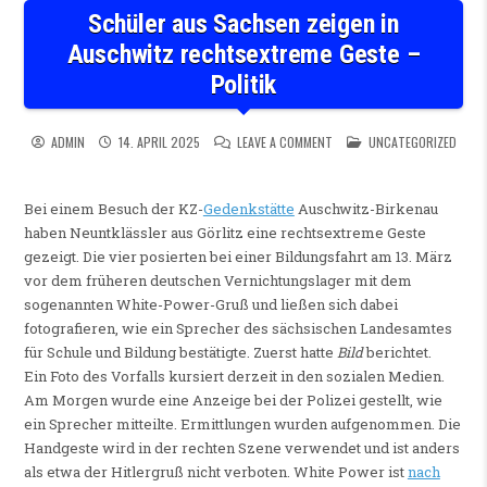
Schüler aus Sachsen zeigen in
Auschwitz rechtsextreme Geste –
Politik
ON SCHÜLER AUS SACHSEN Z
POSTED IN
ADMIN
14. APRIL 2025
LEAVE A COMMENT
UNCATEGORIZED
Bei einem Besuch der KZ-
Gedenkstätte
Auschwitz-Birkenau
haben Neuntklässler aus Görlitz eine rechtsextreme Geste
gezeigt. Die vier posierten bei einer Bildungsfahrt am 13. März
vor dem früheren deutschen Vernichtungslager mit dem
sogenannten White-Power-Gruß und ließen sich dabei
fotografieren, wie ein Sprecher des sächsischen Landesamtes
für Schule und Bildung bestätigte. Zuerst hatte
Bild
berichtet.
Ein Foto des Vorfalls kursiert derzeit in den sozialen Medien.
Am Morgen wurde eine Anzeige bei der Polizei gestellt, wie
ein Sprecher mitteilte. Ermittlungen wurden aufgenommen. Die
Handgeste wird in der rechten Szene verwendet und ist anders
als etwa der Hitlergruß nicht verboten. White Power ist
nach