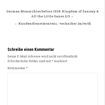
Beitragsnavigation
German Monarchies before 1918: Kingdom of Saxony &
All the Little Saxes 2/3 →
← Kundendienstmonteur, -techniker (m/w/d)
Schreibe einen Kommentar
Deine E-Mail-Adresse wird nicht veröffentlicht.
Erforderliche Felder sind mit
*
markiert
Kommentar
*