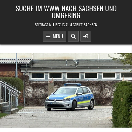
Skip to content
SUCHE IM WWW NACH SACHSEN UND
UMGEBING
BEITRÄGE MIT BEZUG ZUM GEBIET SACHSEN
MENU