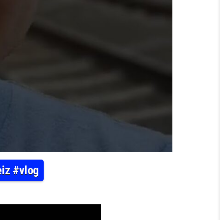
iz #vlog
ÖNA #SACHSEN #SÄCHSISCHESCHWEIZ #VLOG