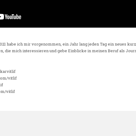
2021 habe ich mir vorgenommen, ein Jahr lang jeden Tag ein neues kur
, die mich interessieren und gebe Einblicke in meinen Beruf als Journa
karvitlif
om/vitlif
if
m/vitlif
n