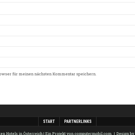
owser für meinen nächsten Kommentar speichern.
START
PARTNERLINKS
en Hotels in Österreich
| Ein Projekt von
computermobil.com
Design b