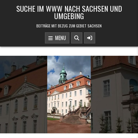
Skip to content
SUCHE IM WWW NACH SACHSEN UND
UMGEBING
BEITRÄGE MIT BEZUG ZUM GEBIET SACHSEN
MENU