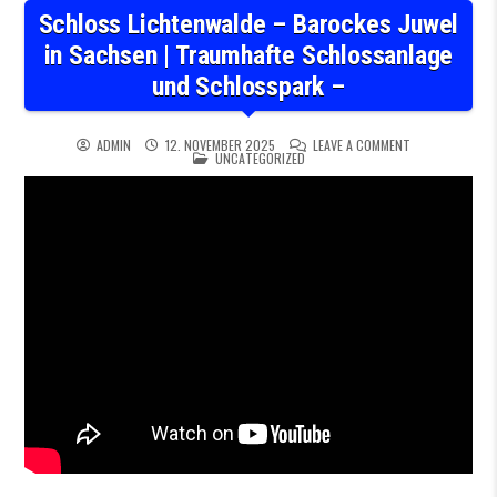
Schloss Lichtenwalde – Barockes Juwel
in Sachsen | Traumhafte Schlossanlage
und Schlosspark –
ON SCHLOSS LI
ADMIN
12. NOVEMBER 2025
LEAVE A COMMENT
POSTED IN
UNCATEGORIZED