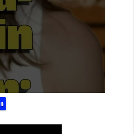
en
EDY #DIALEKT #SACHSEN