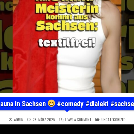
auna in Sachsen
#comedy #dialekt #sachs
ON SAUNA IN SACHSEN
POSTED IN
#COM
ADMIN
28. MÄRZ 2025
LEAVE A COMMENT
UNCATEGORIZED