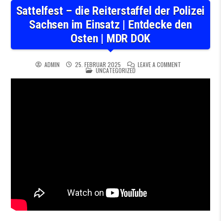
Sattelfest – die Reiterstaffel der Polizei
Sachsen im Einsatz | Entdecke den
Osten | MDR DOK
ON SATTELFEST –
ADMIN
25. FEBRUAR 2025
LEAVE A COMMENT
POSTED IN
UNCATEGORIZED