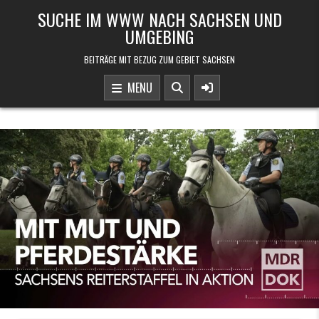
Skip to content
SUCHE IM WWW NACH SACHSEN UND
UMGEBING
BEITRÄGE MIT BEZUG ZUM GEBIET SACHSEN
MENU