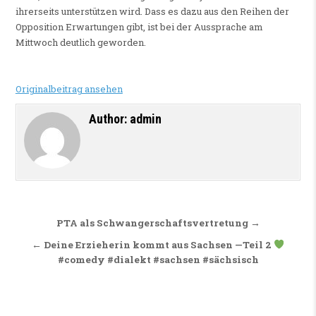
ihrerseits unterstützen wird. Dass es dazu aus den Reihen der
Opposition Erwartungen gibt, ist bei der Aussprache am
Mittwoch deutlich geworden.
Originalbeitrag ansehen
Author:
admin
Beitragsnavigation
PTA als Schwangerschaftsvertretung →
← Deine Erzieherin kommt aus Sachsen —Teil 2
#comedy #dialekt #sachsen #sächsisch