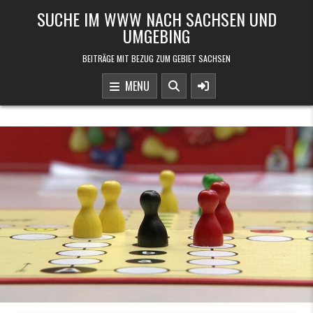
Skip to content
SUCHE IM WWW NACH SACHSEN UND
UMGEBING
BEITRÄGE MIT BEZUG ZUM GEBIET SACHSEN
MENU