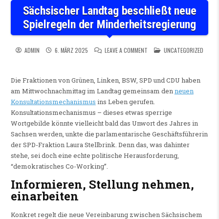
Sächsischer Landtag beschließt neue
Spielregeln der Minderheitsregierung
ON SÄCHSISCHER LANDTAG BE
POSTED IN
ADMIN
6. MÄRZ 2025
LEAVE A COMMENT
UNCATEGORIZED
Die Fraktionen von Grünen, Linken, BSW, SPD und CDU haben
am Mittwochnachmittag im Landtag gemeinsam den
neuen
Konsultationsmechanismus
ins Leben gerufen.
Konsultationsmechanismus – dieses etwas sperrige
Wortgebilde könnte vielleicht bald das Unwort des Jahres in
Sachsen werden, unkte die parlamentarische Geschäftsführerin
der SPD-Fraktion Laura Stellbrink. Denn das, was dahinter
stehe, sei doch eine echte politische Herausforderung,
“demokratisches Co-Working”.
Informieren, Stellung nehmen,
einarbeiten
Konkret regelt die neue Vereinbarung zwischen Sächsischem