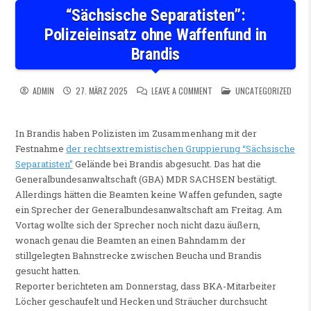
“Sächsische Separatisten”:
Polizeieinsatz ohne Waffenfund in
Brandis
ON “SÄCHSISCHE SEPARATIST
POSTED IN
ADMIN
27. MÄRZ 2025
LEAVE A COMMENT
UNCATEGORIZED
In Brandis haben Polizisten im Zusammenhang mit der
Festnahme
der rechtsextremistischen Gruppierung “Sächsische
Separatisten”
Gelände bei Brandis abgesucht. Das hat die
Generalbundesanwaltschaft (GBA) MDR SACHSEN bestätigt.
Allerdings hätten die Beamten keine Waffen gefunden, sagte
ein Sprecher der Generalbundesanwaltschaft am Freitag. Am
Vortag wollte sich der Sprecher noch nicht dazu äußern,
wonach genau die Beamten an einen Bahndamm der
stillgelegten Bahnstrecke zwischen Beucha und Brandis
gesucht hatten.
Reporter berichteten am Donnerstag, dass BKA-Mitarbeiter
Löcher geschaufelt und Hecken und Sträucher durchsucht