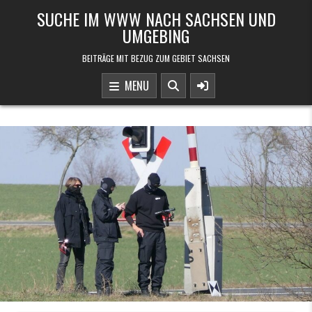
Skip to content
SUCHE IM WWW NACH SACHSEN UND
UMGEBING
BEITRÄGE MIT BEZUG ZUM GEBIET SACHSEN
MENU