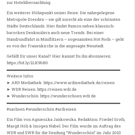
zur Hotelübernachtung.
Ein weiterer Höhepunkt seiner Reise: Die nahegelegene
Metropole Dresden – sie gilt zurecht als eine der schönsten
Städte Deutschlands. Hier findet Ramon neben klassisch-
barocken Denkmälern auch neue Trends. Bei einer
Standrundfahrt in Miniflitzern – sogenannten Hot Rods – geht
es von der Frauenkirche in die angesagte Neustadt.
Gefällt Dir unser Kanal? Hier kannst Du ihn abonnieren:
https://bit.ly/2LK9bB0
▬▬▬▬▬▬▬▬▬▬▬▬▬▬▬▬▬▬▬▬▬▬▬▬▬▬▬▬▬
Weitere Infos:
► ARD Mediathek: https://www.ardmediathek.de/reisen
► WDR Reisen: https://reisen.wdr.de
► Wunderschön: https://wunderschoen.wdr.de
▬▬▬▬▬▬▬▬▬▬▬▬▬▬▬▬▬▬▬▬▬▬▬▬▬▬▬▬▬
#sachsen #wunderschön #ardreisen
Ein Film von Agnieszka Jankowska. Redaktion: Friedel Groth,
Margit Höh & Imogen Nabel. Der Film wurde im Auftrag des
WDR und SWR für die Sendung “Wunderschön” im Jahr 2023