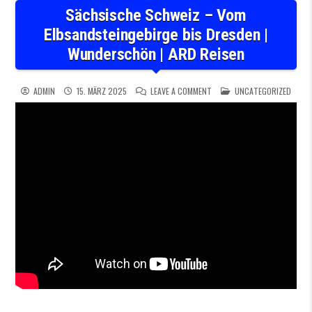
Sächsische Schweiz – Vom
Elbsandsteingebirge bis Dresden |
Wunderschön | ARD Reisen
ON SÄCHSISCHE SCHWEIZ – V
POSTED IN
ADMIN
15. MÄRZ 2025
LEAVE A COMMENT
UNCATEGORIZED