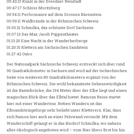
00:42:13 Kunst in der Dresdner Neustadt
00:47:17 Schloss Moritzburg
00:54:11 Performance auf dem Grossen Bärenstein
00:59:11 Waldbrände in der Böhmischen Schweiz
01:03:21 Schmilka, das schönste Dorf Sachsens
01:07:13 Das Max Jacob Puppentheater
01:13:25 Eine Nacht in der Wanderherberge
01:20:31 Klettern am Sächsischen Sandstein
01:27:42 Outro
Der Nationalpark Sächsische Schweiz erstreckt sich über rund
90 Quadratkilometer in Sachsen und wird auf der tschechischen
Seite von weiteren 80 Quadratkilometern ergänzt von der
Böhmischen Schweiz. Die wohl bekannteste Sehenswürdigkeit
ist die Basteibrücke, die 194 Meter über der Elbe liegt und einen
magischen Blick über das Elbtal bietet. Ramons Reise startet
hier mit einer Wandertour. Neben Wandern ist das
Elbsandsteingebirge sehr beliebt unter Kletterern. Klar, dass
sich Ramon hier auch an einer Felswand versucht. Mit dem
Wanderschiff gelangt er in das Biodorf Schmilka, wo nahezu
alles ökologisch angeboten wird – vom Bier übers Brot bis hin