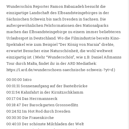
Wunderschön Reporter Ramon Babazadeh besucht die
einzigartige Landschaft des Elbsandsteingebirges in der
Sächsischen Schweiz bis nach Dresden in Sachsen. Die
außergewöhnlichen Felsformationen des Nationalparks
machen das Elbsandsteingebirge zu einem immer beliebteren
Urlaubsspot in Deutschland. Wo die Filmindustrie bereits Kino-
Spektakel wie zum Beispiel “Der König von Narnia” drehte,
erwartet Besucher eine Naturschönheit, die wohl weltweit
einzigartig ist. ( Mehr “Wunderschön”, wie z.B. Daniel Aßmanns
Tour durch Malta, findet ihr in der ARD Mediathek:
https://1.ard.de/wunderschoen-saechsische-schweiz-?yt=d )
00:00:00 Intro
00:01:31 Sonnenaufgang auf der Basteibrücke
00:11:54 Kahnfahrt in der Kirnitzschklamm
00:17:04 Das Herrmannseck
00:18:47 Der Barockgarten Grosssedlitz
00:24:52 Im Hot Rod durch Dresden
00:30:30 Die Frauenkirche
00:40:10 Der schönste Milchladen der Welt