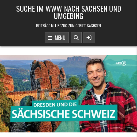
Skip to content
SUCHE IM WWW NACH SACHSEN UND
UMGEBING
BEITRÄGE MIT BEZUG ZUM GEBIET SACHSEN
MENU