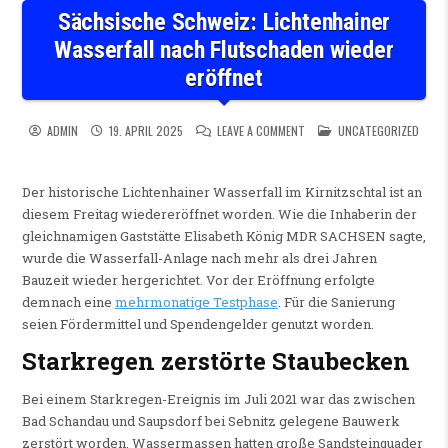
Sächsische Schweiz: Lichtenhainer
Wasserfall nach Flutschaden wieder
eröffnet
ON SÄCHSISCHE SCHWEIZ: L
POSTED IN
ADMIN
19. APRIL 2025
LEAVE A COMMENT
UNCATEGORIZED
Der historische Lichtenhainer Wasserfall im Kirnitzschtal ist an
diesem Freitag wiedereröffnet worden. Wie die Inhaberin der
gleichnamigen Gaststätte Elisabeth König MDR SACHSEN sagte,
wurde die Wasserfall-Anlage nach mehr als drei Jahren
Bauzeit wieder hergerichtet. Vor der Eröffnung erfolgte
demnach eine
mehrmonatige Testphase
. Für die Sanierung
seien Fördermittel und Spendengelder genutzt worden.
Starkregen zerstörte Staubecken
Bei einem Starkregen-Ereignis im Juli 2021 war das zwischen
Bad Schandau und Saupsdorf bei Sebnitz gelegene Bauwerk
zerstört worden. Wassermassen hatten große Sandsteinquader