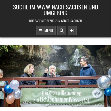
Skip to content
SUCHE IM WWW NACH SACHSEN UND
UMGEBING
BEITRÄGE MIT BEZUG ZUM GEBIET SACHSEN
MENU