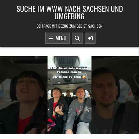
Skip to content
SUCHE IM WWW NACH SACHSEN UND
UMGEBING
BEITRÄGE MIT BEZUG ZUM GEBIET SACHSEN
MENU