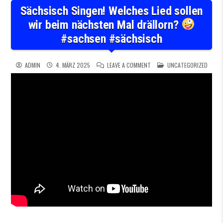
Sächsisch Singen! Welches Lied sollen
wir beim nächsten Mal drällorn?
#sachsen #sächsisch
ON SÄCHSISCH SINGEN! WELC
POSTED IN
ADMIN
4. MÄRZ 2025
LEAVE A COMMENT
UNCATEGORIZED