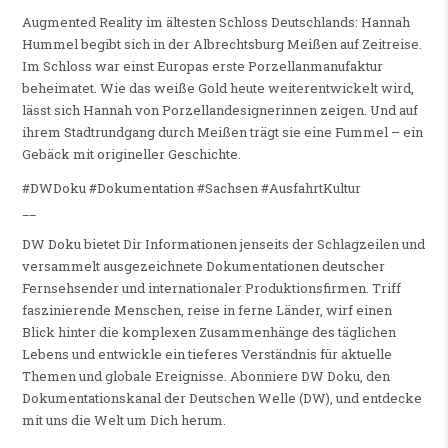
Augmented Reality im ältesten Schloss Deutschlands: Hannah
Hummel begibt sich in der Albrechtsburg Meißen auf Zeitreise.
Im Schloss war einst Europas erste Porzellanmanufaktur
beheimatet. Wie das weiße Gold heute weiterentwickelt wird,
lässt sich Hannah von Porzellandesignerinnen zeigen. Und auf
ihrem Stadtrundgang durch Meißen trägt sie eine Fummel – ein
Gebäck mit origineller Geschichte.
#DWDoku #Dokumentation #Sachsen #AusfahrtKultur
__
DW Doku bietet Dir Informationen jenseits der Schlagzeilen und
versammelt ausgezeichnete Dokumentationen deutscher
Fernsehsender und internationaler Produktionsfirmen. Triff
faszinierende Menschen, reise in ferne Länder, wirf einen
Blick hinter die komplexen Zusammenhänge des täglichen
Lebens und entwickle ein tieferes Verständnis für aktuelle
Themen und globale Ereignisse. Abonniere DW Doku, den
Dokumentationskanal der Deutschen Welle (DW), und entdecke
mit uns die Welt um Dich herum.