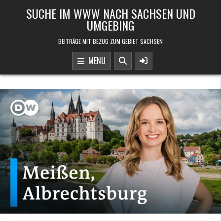
Skip to content
SUCHE IM WWW NACH SACHSEN UND
UMGEBING
BEITRÄGE MIT BEZUG ZUM GEBIET SACHSEN
MENU