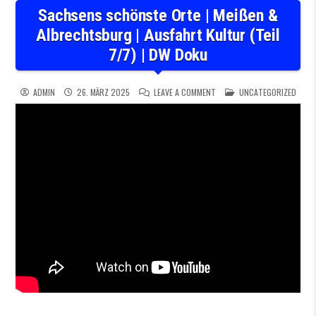
Sachsens schönste Orte | Meißen &
Albrechtsburg | Ausfahrt Kultur (Teil
7/7) | DW Doku
ON SACHSENS SCHÖNSTE ORTE
POSTED IN
ADMIN
26. MÄRZ 2025
LEAVE A COMMENT
UNCATEGORIZED