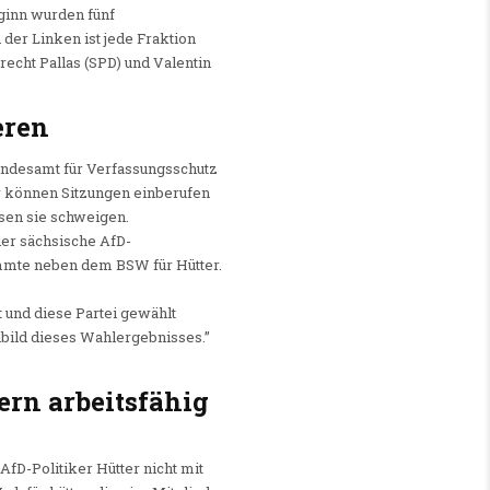
ginn wurden fünf
der Linken ist jede Fraktion
recht Pallas (SPD) und Valentin
eren
Landesamt für Verfassungsschutz
er können Sitzungen einberufen
sen sie schweigen.
er sächsische AfD-
immte neben dem BSW für Hütter.
t und diese Partei gewählt
lbild dieses Wahlergebnisses.”
ern arbeitsfähig
D-Politiker Hütter nicht mit