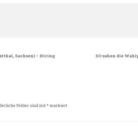
n
thal, Sachsen) – Hiring
SO sahen die Wahl
derliche Felder sind mit
*
markiert