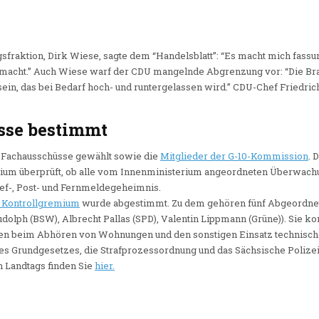
fraktion, Dirk Wiese, sagte dem “Handelsblatt”: “Es macht mich fassu
macht.” Auch Wiese warf der CDU mangelnde Abgrenzung vor: “Die Br
 sein, das bei Bedarf hoch- und runtergelassen wird.” CDU-Chef Friedri
sse bestimmt
 Fachausschüsse gewählt sowie die
Mitglieder der G-10-Kommission
. 
mium überprüft, ob alle vom Innenministerium angeordneten Überwac
rief-, Post- und Fernmeldegeheimnis.
 Kontrollgremium
wurde abgestimmt. Zu dem gehören fünf Abgeordne
dolph (BSW), Albrecht Pallas (SPD), Valentin Lippmann (Grüne)). Sie ko
n beim Abhören von Wohnungen und den sonstigen Einsatz technischer
 des Grundgesetzes, die Strafprozessordnung und das Sächsische Polizei
 Landtags finden Sie
hier.