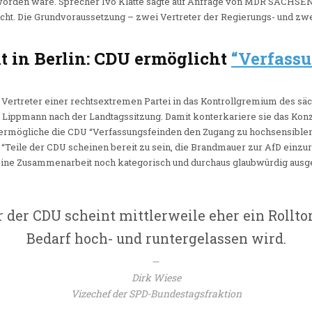
rden wäre. Sprecher Ivo Klatte sagte auf Anfrage von MDR SACHSEN, d
cht. Die Grundvoraussetzung – zwei Vertreter der Regierungs- und zwe
t in Berlin: CDU ermöglicht
“Verfass
 Vertreter einer rechtsextremen Partei in das Kontrollgremium des s
r Lippmann nach der Landtagssitzung. Damit konterkariere sie das Kon
ermögliche die CDU “Verfassungsfeinden den Zugang zu hochsensiblen
: “Teile der CDU scheinen bereit zu sein, die Brandmauer zur AfD einz
ine Zusammenarbeit noch kategorisch und durchaus glaubwürdig ausge
der CDU scheint mittlerweile eher ein Rolltor 
Bedarf hoch- und runtergelassen wird.
Dirk Wiese
Vizechef der SPD-Bundestagsfraktion