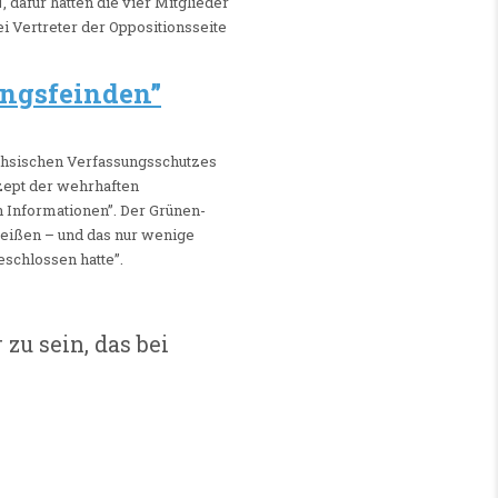
afür hätten die vier Mitglieder
i Vertreter der Oppositionsseite
ungsfeinden”
ächsischen Verfassungsschutzes
zept der wehrhaften
 Informationen”. Der Grünen-
ureißen – und das nur wenige
schlossen hatte”.
zu sein, das bei