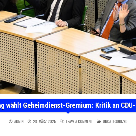
g wählt Geheimdienst-Gremium: Kritik an CDU
ON SACHSENS LANDTAG WÄHL
POSTED IN
ADMIN
28. MÄRZ 2025
LEAVE A COMMENT
UNCATEGORIZED