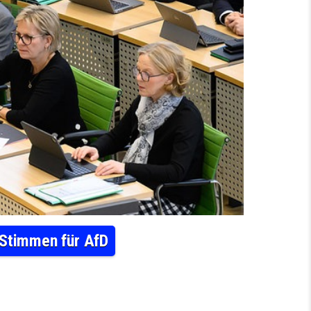
-Stimmen für AfD
T GEHEIMDIENST-GREMIUM: KRITIK AN CDU-STIMMEN FÜR AFD