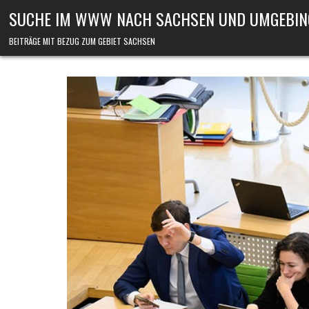
Skip to content
SUCHE IM WWW NACH SACHSEN UND UMGEBIN
BEITRÄGE MIT BEZUG ZUM GEBIET SACHSEN