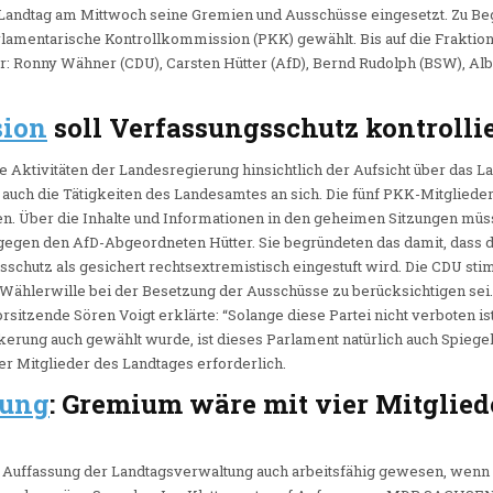
 Landtag am Mittwoch seine Gremien und Ausschüsse eingesetzt. Zu Be
lamentarische Kontrollkommission (PKK) gewählt. Bis auf die Fraktion 
er: Ronny Wähner (CDU), Carsten Hütter (AfD), Bernd Rudolph (BSW), Alb
sion
soll Verfassungsschutz kontrolli
ie Aktivitäten der Landesregierung hinsichtlich der Aufsicht über das 
 auch die Tätigkeiten des Landesamtes an sich. Die fünf PKK-Mitglied
en. Über die Inhalte und Informationen in den geheimen Sitzungen müs
gegen den AfD-Abgeordneten Hütter. Sie begründeten das damit, dass d
chutz als gesichert rechtsextremistisch eingestuft wird. Die CDU st
 Wählerwille bei der Besetzung der Ausschüsse zu berücksichtigen sei.
rsitzende Sören Voigt erklärte: “Solange diese Partei nicht verboten is
rung auch gewählt wurde, ist dieses Parlament natürlich auch Spiege
er Mitglieder des Landtages erforderlich.
tung
: Gremium wäre mit vier Mitglied
Auffassung der Landtagsverwaltung auch arbeitsfähig gewesen, wenn Af