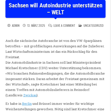
Sachsen will Autoindustrie unterstützen
– WELT
ON SACHSEN WILL AUTOINDU
POSTED IN
ADMIN
13. MÄRZ 2025
LEAVE A COMMENT
UNCATEGORIZED
Auch die sächsische Autobranche ist von den VW-Sparplänen
betroffen – mit großflächigen Auswirkungen auf die Zulieferer.
Laut Wirtschaftsministerium ist das ein Rückschlag für den
Freistaat.
Die Automobilindustrie in Sachsen soll laut Ministerpräsident
Michael Kretschmer (CDU) weiter Unterstützung bekommen.
«Wir brauchen Rahmenbedingungen, die die Automobilbranche
insgesamt stärken. Daran arbeitet der Freistaat gemeinsam mit
der Wirtschaft», sagte Kretschmer laut einer Mitteilung bei
einem Treffen mit Automobilzulieferern in Reinsdorf
(Landkreis
Zwickau
).
Er habe in
Berlin
und Brüssel immer wieder für wichtige
Weichenstellungen geworben. Nötig sind laut Kretschmer eine