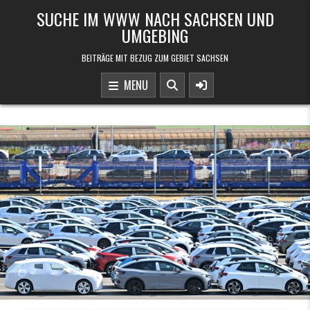
Skip to content
SUCHE IM WWW NACH SACHSEN UND
UMGEBING
BEITRÄGE MIT BEZUG ZUM GEBIET SACHSEN
MENU