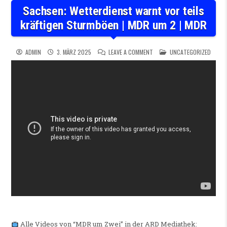
Sachsen: Wetterdienst warnt vor teils
kräftigen Sturmböen | MDR um 2 | MDR
ON SACHSEN: WETTERDIENST 
POSTED IN
ADMIN
3. MÄRZ 2025
LEAVE A COMMENT
UNCATEGORIZED
Alle Videos von “MDR um Zwei” in der ARD Mediathek: