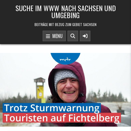
Skip to content
SUCHE IM WWW NACH SACHSEN UND
UMGEBING
BEITRÄGE MIT BEZUG ZUM GEBIET SACHSEN
MENU