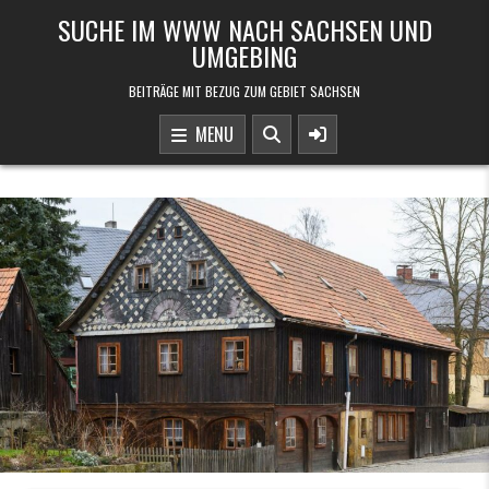
Skip to content
SUCHE IM WWW NACH SACHSEN UND
UMGEBING
BEITRÄGE MIT BEZUG ZUM GEBIET SACHSEN
MENU