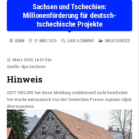
Sachsen und Tschechien:
Millionenförderung für deutsch-
tschechische Projekte
ON SACHSEN UND TSCHECHIE
POSTED IN
ADMIN
21. MÄRZ 2025
LEAVE A COMMENT
UNCATEGORIZED
21. März 2025, 14:10 Uhr
Quelle: dpa Sachsen
Hinweis
ZEIT ONLINE hat diese Meldung redaktionell nicht bearbeitet.
Sie wurde automatisch von der Deutschen Presse-Agentur (dpa)
übernommen.