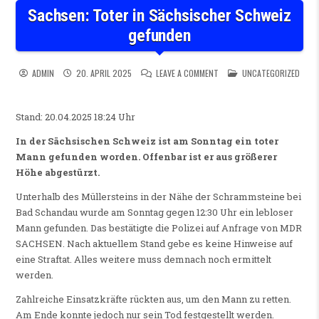
Sachsen: Toter in Sächsischer Schweiz
gefunden
ON SACHSEN: TOTER IN SÄC
POSTED IN
ADMIN
20. APRIL 2025
LEAVE A COMMENT
UNCATEGORIZED
Stand: 20.04.2025 18:24 Uhr
In der Sächsischen Schweiz ist am Sonntag ein toter
Mann gefunden worden. Offenbar ist er aus größerer
Höhe abgestürzt.
Unterhalb des Müllersteins in der Nähe der Schrammsteine bei
Bad Schandau wurde am Sonntag gegen 12:30 Uhr ein lebloser
Mann gefunden. Das bestätigte die Polizei auf Anfrage von MDR
SACHSEN. Nach aktuellem Stand gebe es keine Hinweise auf
eine Straftat. Alles weitere muss demnach noch ermittelt
werden.
Zahlreiche Einsatzkräfte rückten aus, um den Mann zu retten.
Am Ende konnte jedoch nur sein Tod festgestellt werden.