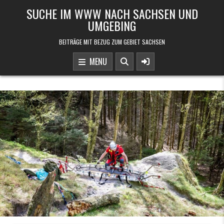
Skip to content
SUCHE IM WWW NACH SACHSEN UND
UMGEBING
BEITRÄGE MIT BEZUG ZUM GEBIET SACHSEN
MENU