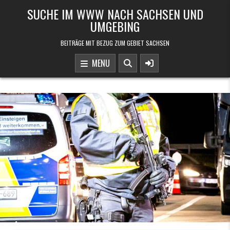
Skip to content
SUCHE IM WWW NACH SACHSEN UND
UMGEBING
BEITRÄGE MIT BEZUG ZUM GEBIET SACHSEN
MENU