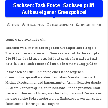
Sachsen: Task Force: Sachsen prüft
Aufbau eigener Grenzpolizei
ON SACHSEN: TASK FORCE: S
POSTED IN
ADMIN
19. MÄRZ 2025
LEAVE A COMMENT
UNCATEGORIZED
Stand: 04.07.2024 19:18 Uhr
Sachsen will mit einer eigenen Grenzpolizei illegale
Einreisen reduzieren und Grenzkriminalität bekämpfen.
Die Pläne des Ministerpräsidenten stießen zuletzt auf
Kritik. Eine Task Force soll nun die Umsetzung prüfen.
In Sachsen soll die Einführung einer landeseigenen
Grenzpolizei geprüft werden. Das gaben Ministerpräsident
Michael Kretschmer und Innenminister Armin Schuster (beide
CDU) am Donnerstag in Görlitz bekannt. Eine sogenannte Task
Force soll demnach klären, welche Befugnisse und Ressourcen
für eine solche Polizei nötig wären. Einbezogen werden sollen
dabei auch Erfahrungen aus Bayern.