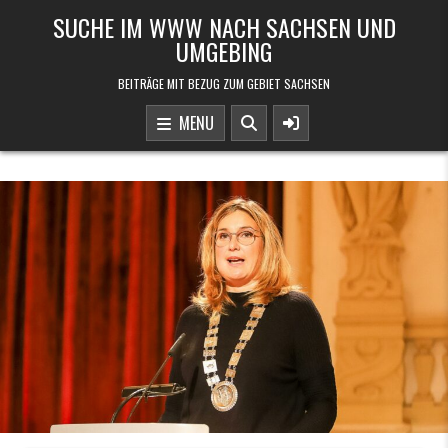
Skip to content
SUCHE IM WWW NACH SACHSEN UND
UMGEBING
BEITRÄGE MIT BEZUG ZUM GEBIET SACHSEN
MENU