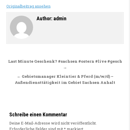
Originalbeitrag ansehen
Author:
admin
Beitragsnavigation
Last Minute Geschenk? #sachsen #ostern #live #gesch
→
← Gebietsmanager Kleintier & Pferd (m/w/d) –
Außendiensttätigkeit im Gebiet Sachsen Anhalt
Schreibe einen Kommentar
Deine E-Mail-Adresse wird nicht veröffentlicht.
Erforderliche Felder sind mit
*
markiert