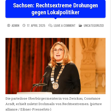
Sachsen: Rechtsextreme Drohungen
gegen Lokalpolitiker
ON SACHSEN: RECHTSEXTREM
POSTED IN
ADMIN
17. APRIL 2025
LEAVE A COMMENT
UNCATEGORIZED
Die parteilose Oberbürgermeisterin von Zwickau, Constance
Arndt, erhielt zuletzt Drohmails von Rechtsextremen. (picture
alliance / Eibner-Pressefoto )