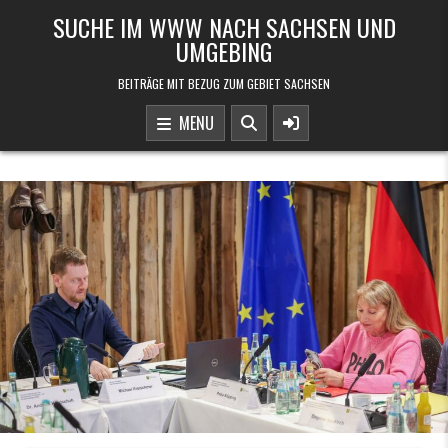
Skip to content
SUCHE IM WWW NACH SACHSEN UND
UMGEBING
BEITRÄGE MIT BEZUG ZUM GEBIET SACHSEN
MENU