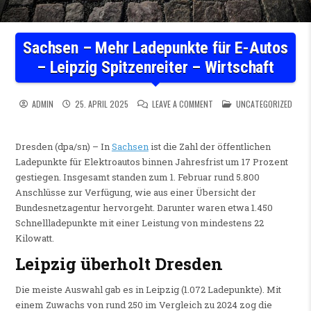
Sachsen – Mehr Ladepunkte für E-Autos
– Leipzig Spitzenreiter – Wirtschaft
ON SACHSEN – MEHR LADEPU
POSTED IN
ADMIN
25. APRIL 2025
LEAVE A COMMENT
UNCATEGORIZED
Dresden (dpa/sn) – In
Sachsen
ist die Zahl der öffentlichen
Ladepunkte für Elektroautos binnen Jahresfrist um 17 Prozent
gestiegen. Insgesamt standen zum 1. Februar rund 5.800
Anschlüsse zur Verfügung, wie aus einer Übersicht der
Bundesnetzagentur hervorgeht. Darunter waren etwa 1.450
Schnellladepunkte mit einer Leistung von mindestens 22
Kilowatt.
Leipzig überholt Dresden
Die meiste Auswahl gab es in Leipzig (1.072 Ladepunkte). Mit
einem Zuwachs von rund 250 im Vergleich zu 2024 zog die