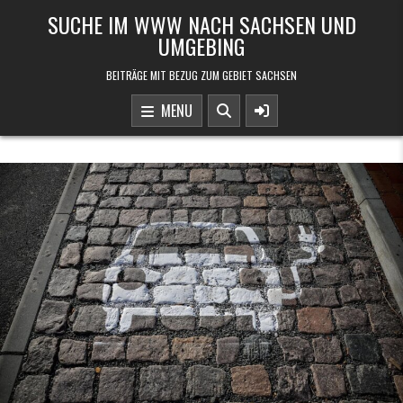
Skip to content
SUCHE IM WWW NACH SACHSEN UND
UMGEBING
BEITRÄGE MIT BEZUG ZUM GEBIET SACHSEN
MENU